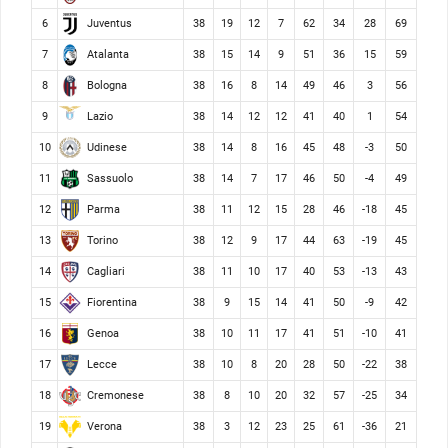
Juventus
6
38
19
12
7
62
34
28
69
Atalanta
7
38
15
14
9
51
36
15
59
Bologna
8
38
16
8
14
49
46
3
56
Lazio
9
38
14
12
12
41
40
1
54
Udinese
10
38
14
8
16
45
48
-3
50
Sassuolo
11
38
14
7
17
46
50
-4
49
Parma
12
38
11
12
15
28
46
-18
45
Torino
13
38
12
9
17
44
63
-19
45
Cagliari
14
38
11
10
17
40
53
-13
43
Fiorentina
15
38
9
15
14
41
50
-9
42
Genoa
16
38
10
11
17
41
51
-10
41
Lecce
17
38
10
8
20
28
50
-22
38
Cremonese
18
38
8
10
20
32
57
-25
34
Verona
19
38
3
12
23
25
61
-36
21