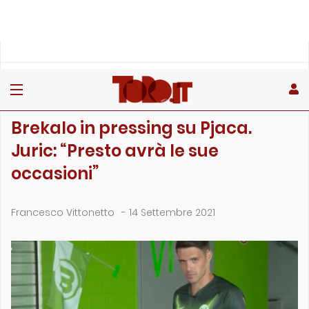
»
»
»
Home
Toro
Primo piano
Brekalo in pressing su Pjaca. Juric: “Presto avrà le …
PRIMO PIANO
Brekalo in pressing su Pjaca.
Juric: “Presto avrà le sue
occasioni”
Francesco Vittonetto
-
14 Settembre 2021