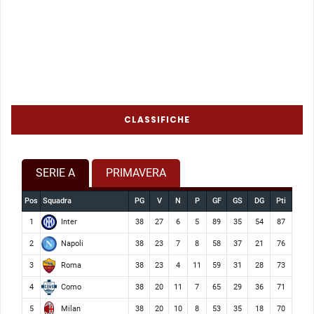
CLASSIFICHE
SERIE A
PRIMAVERA
Pos
Squadra
PG
V
N
P
GF
GS
DG
Pti
Inter
1
38
27
6
5
89
35
54
87
Napoli
2
38
23
7
8
58
37
21
76
Roma
3
38
23
4
11
59
31
28
73
Como
4
38
20
11
7
65
29
36
71
Milan
5
38
20
10
8
53
35
18
70