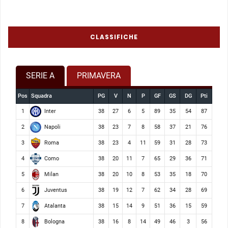
CLASSIFICHE
SERIE A
PRIMAVERA
Pos
Squadra
PG
V
N
P
GF
GS
DG
Pti
Inter
1
38
27
6
5
89
35
54
87
Napoli
2
38
23
7
8
58
37
21
76
Roma
3
38
23
4
11
59
31
28
73
Como
4
38
20
11
7
65
29
36
71
Milan
5
38
20
10
8
53
35
18
70
Juventus
6
38
19
12
7
62
34
28
69
Atalanta
7
38
15
14
9
51
36
15
59
Bologna
8
38
16
8
14
49
46
3
56