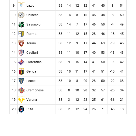
Lazio
9
38
14
12
12
41
40
1
54
Udinese
10
38
14
8
16
45
48
-3
50
Sassuolo
11
38
14
7
17
46
50
-4
49
Parma
12
38
11
12
15
28
46
-18
45
Torino
13
38
12
9
17
44
63
-19
45
Cagliari
14
38
11
10
17
40
53
-13
43
Fiorentina
15
38
9
15
14
41
50
-9
42
Genoa
16
38
10
11
17
41
51
-10
41
Lecce
17
38
10
8
20
28
50
-22
38
Cremonese
18
38
8
10
20
32
57
-25
34
Verona
19
38
3
12
23
25
61
-36
21
Pisa
20
38
2
12
24
26
71
-45
18