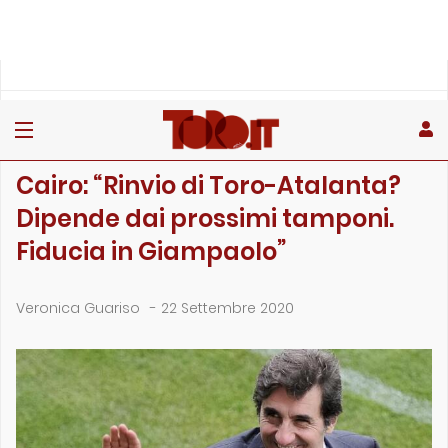
»
»
»
Home
Toro
Primo piano
Cairo: “Rinvio di Toro-Atalanta? Dipende dai prossimi …
PRIMO PIANO
Cairo: “Rinvio di Toro-Atalanta?
Dipende dai prossimi tamponi.
Fiducia in Giampaolo”
Veronica Guariso
-
22 Settembre 2020