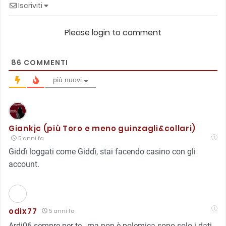
Iscriviti
Please login to comment
86
COMMENTI
più nuovi
Giankjc (più Toro e meno guinzagli&collari)
5 anni fa
Giddì loggati come Giddì, stai facendo casino con gli
account.
odix77
5 anni fa
Ardi06 sempre per te , ma non è polemica sono solo i dati