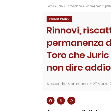
»
»
»
Home
Toro
Primo piano
Rinnovi, riscatti, pe
PRIMO PIANO
Rinnovi, riscatt
permanenza dei
Toro che Juric
non dire addio
Alessandro Mammana
-
27 Marzo 