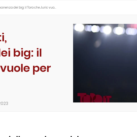
rmanenza dei big: il Toro che Juric vuo…
i,
 big: il
 vuole per
2023