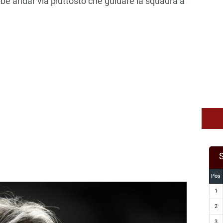
ebbe andar via piuttosto che guidare la squadra a
Pos
1
2
3