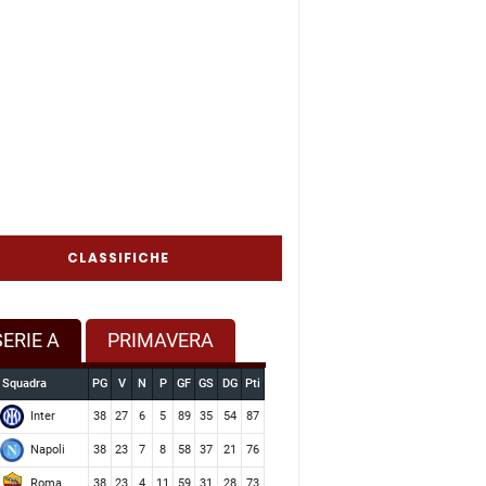
CLASSIFICHE
SERIE A
PRIMAVERA
Squadra
PG
V
N
P
GF
GS
DG
Pti
Inter
38
27
6
5
89
35
54
87
Napoli
38
23
7
8
58
37
21
76
Roma
38
23
4
11
59
31
28
73