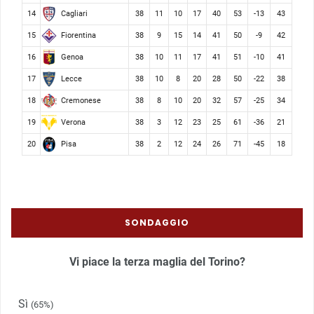
Cagliari
14
38
11
10
17
40
53
-13
43
Fiorentina
15
38
9
15
14
41
50
-9
42
Genoa
16
38
10
11
17
41
51
-10
41
Lecce
17
38
10
8
20
28
50
-22
38
Cremonese
18
38
8
10
20
32
57
-25
34
Verona
19
38
3
12
23
25
61
-36
21
Pisa
20
38
2
12
24
26
71
-45
18
SONDAGGIO
Vi piace la terza maglia del Torino?
Sì
(65%)