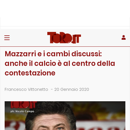
»
»
»
Home
Toro
Primo piano
Mazzarri e i cambi discussi: anche il calcio è al centro de…
PRIMO PIANO
Mazzarri e i cambi discussi:
anche il calcio è al centro della
contestazione
Francesco Vittonetto
-
20 Gennaio 2020