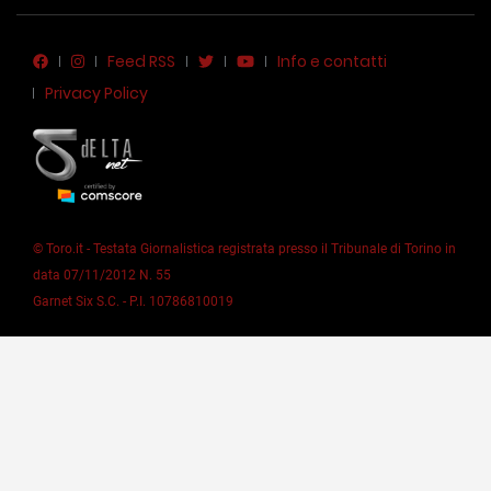
Feed RSS
Info e contatti
Privacy Policy
© Toro.it - Testata Giornalistica registrata presso il Tribunale di Torino in
data 07/11/2012 N. 55
Garnet Six S.C. - P.I. 10786810019