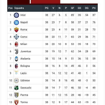
Pos
Squadra
PG
V
N
P
GF
GS
DG
Pti
Inter
1
38
27
6
5
89
35
54
87
Napoli
2
38
23
7
8
58
37
21
76
Roma
3
38
23
4
11
59
31
28
73
Como
4
38
20
11
7
65
29
36
71
Milan
5
38
20
10
8
53
35
18
70
Juventus
6
38
19
12
7
62
34
28
69
Atalanta
7
38
15
14
9
51
36
15
59
Bologna
8
38
16
8
14
49
46
3
56
Lazio
9
38
14
12
12
41
40
1
54
Udinese
10
38
14
8
16
45
48
-3
50
Sassuolo
11
38
14
7
17
46
50
-4
49
Parma
12
38
11
12
15
28
46
-18
45
Torino
13
38
12
9
17
44
63
-19
45