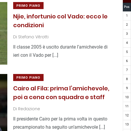
PRIMO PIANO
Pos
Njie, infortunio col Vado: ecco le
1
condizioni
2
3
Di
Stefano Vitrotti
4
Il classe 2005 è uscito durante l’amichevole di
5
ieri con il Vado per [...]
6
7
PRIMO PIANO
8
Cairo al Fila: prima l’amichevole,
9
poi a cena con squadra e staff
10
11
Di
Redazione
12
Il presidente Cairo per la prima volta in questo
13
precampionato ha seguito un’amichevole [...]