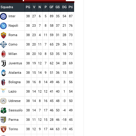
Squadra
PG
V
N
P
GF
GS
DG
Pti
Inter
38
27
6
5
89
35
54
87
Napoli
38
23
7
8
58
37
21
76
Roma
38
23
4
11
59
31
28
73
Como
38
20
11
7
65
29
36
71
Milan
38
20
10
8
53
35
18
70
Juventus
38
19
12
7
62
34
28
69
Atalanta
38
15
14
9
51
36
15
59
Bologna
38
16
8
14
49
46
3
56
Lazio
38
14
12
12
41
40
1
54
Udinese
38
14
8
16
45
48
-3
50
Sassuolo
38
14
7
17
46
50
-4
49
Parma
38
11
12
15
28
46
-18
45
Torino
38
12
9
17
44
63
-19
45