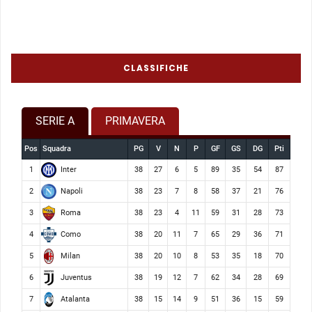
CLASSIFICHE
SERIE A
PRIMAVERA
Pos
Squadra
PG
V
N
P
GF
GS
DG
Pti
Inter
1
38
27
6
5
89
35
54
87
Napoli
2
38
23
7
8
58
37
21
76
Roma
3
38
23
4
11
59
31
28
73
Como
4
38
20
11
7
65
29
36
71
Milan
5
38
20
10
8
53
35
18
70
Juventus
6
38
19
12
7
62
34
28
69
Atalanta
7
38
15
14
9
51
36
15
59