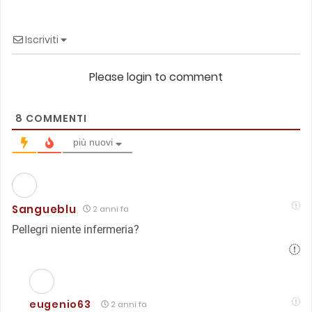
Iscriviti
Please login to comment
8
COMMENTI
più nuovi
Sangueblu
2 anni fa
Pellegri niente infermeria?
eugenio63
2 anni fa