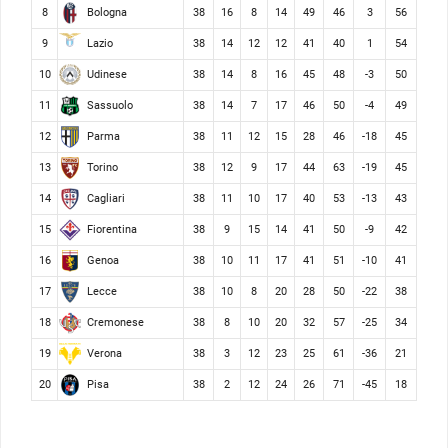
Bologna
8
38
16
8
14
49
46
3
56
Lazio
9
38
14
12
12
41
40
1
54
Udinese
10
38
14
8
16
45
48
-3
50
Sassuolo
11
38
14
7
17
46
50
-4
49
Parma
12
38
11
12
15
28
46
-18
45
Torino
13
38
12
9
17
44
63
-19
45
Cagliari
14
38
11
10
17
40
53
-13
43
Fiorentina
15
38
9
15
14
41
50
-9
42
Genoa
16
38
10
11
17
41
51
-10
41
Lecce
17
38
10
8
20
28
50
-22
38
Cremonese
18
38
8
10
20
32
57
-25
34
Verona
19
38
3
12
23
25
61
-36
21
Pisa
20
38
2
12
24
26
71
-45
18