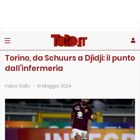
»
»
»
Home
Toro
Primo piano
Torino, da Schuurs a Djidji: il punto dall’infermeria
PRIMO PIANO
Torino, da Schuurs a Djidji: il punto
dall’infermeria
Fabio Gallo
-
10 Maggio 2024