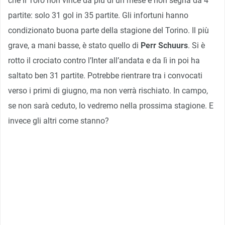
che il Toro non vince da più di un mese e non segna da 4
partite: solo 31 gol in 35 partite. Gli infortuni hanno
condizionato buona parte della stagione del Torino. Il più
grave, a mani basse, è stato quello di
Perr Schuurs
. Si è
rotto il crociato contro l’Inter all’andata e da lì in poi ha
saltato ben 31 partite. Potrebbe rientrare tra i convocati
verso i primi di giugno, ma non verrà rischiato. In campo,
se non sarà ceduto, lo vedremo nella prossima stagione. E
invece gli altri come stanno?