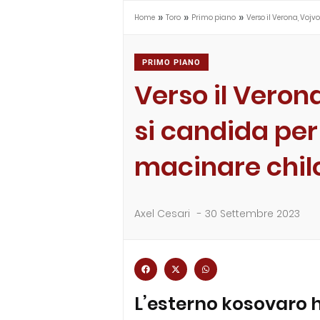
»
»
»
Home
Toro
Primo piano
Verso il Verona, Voj
PRIMO PIANO
Verso il Veron
si candida per
macinare chil
Axel Cesari
-
30 Settembre 2023
L’esterno kosovaro h