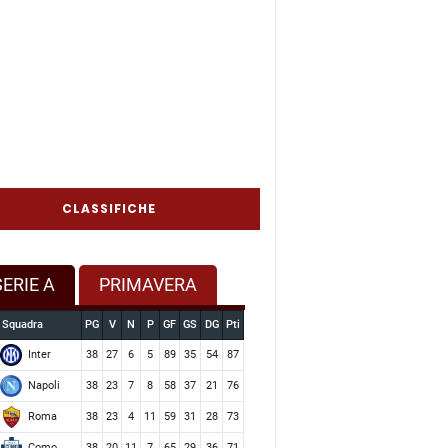
CLASSIFICHE
SERIE A
PRIMAVERA
Squadra
PG
V
N
P
GF
GS
DG
Pti
Inter
38
27
6
5
89
35
54
87
Napoli
38
23
7
8
58
37
21
76
Roma
38
23
4
11
59
31
28
73
Como
38
20
11
7
65
29
36
71