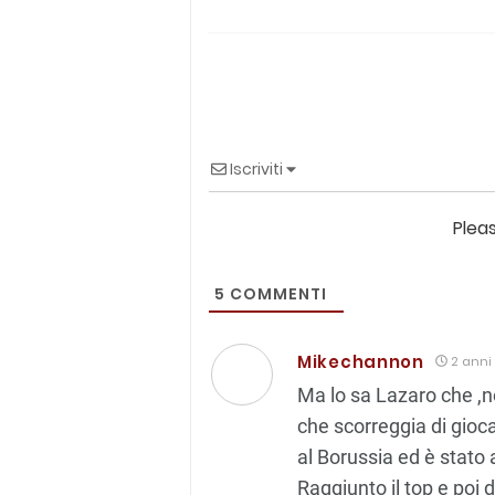
Iscriviti
Plea
5
COMMENTI
Mikechannon
2 anni 
Ma lo sa Lazaro che ,n
che scorreggia di gio
al Borussia ed è stato a
Raggiunto il top e poi d