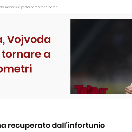
voda si candida per tornare a macinare c…
a, Vojvoda
 tornare a
ometri
a recuperato dall’infortunio