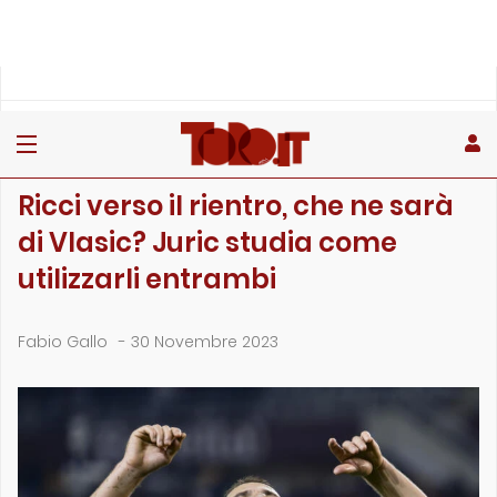
»
»
»
Home
Toro
Primo piano
Ricci verso il rientro, che ne sarà di Vlasic? Juric studia…
PRIMO PIANO
Ricci verso il rientro, che ne sarà
di Vlasic? Juric studia come
utilizzarli entrambi
Fabio Gallo
-
30 Novembre 2023