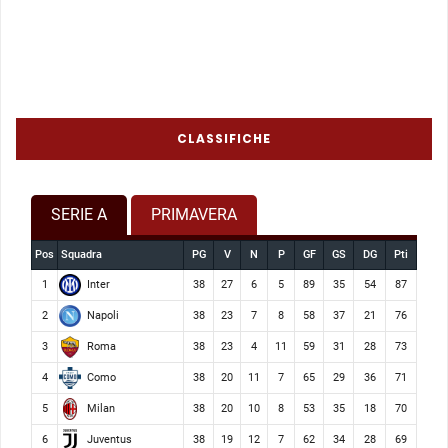
CLASSIFICHE
SERIE A
PRIMAVERA
Pos
Squadra
PG
V
N
P
GF
GS
DG
Pti
Inter
1
38
27
6
5
89
35
54
87
Napoli
2
38
23
7
8
58
37
21
76
Roma
3
38
23
4
11
59
31
28
73
Como
4
38
20
11
7
65
29
36
71
Milan
5
38
20
10
8
53
35
18
70
Juventus
6
38
19
12
7
62
34
28
69