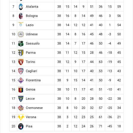
Atalanta
7
38
15
14
9
51
36
15
59
Bologna
8
38
16
8
14
49
46
3
56
Lazio
9
38
14
12
12
41
40
1
54
Udinese
10
38
14
8
16
45
48
-3
50
Sassuolo
11
38
14
7
17
46
50
-4
49
Parma
12
38
11
12
15
28
46
-18
45
Torino
13
38
12
9
17
44
63
-19
45
Cagliari
14
38
11
10
17
40
53
-13
43
Fiorentina
15
38
9
15
14
41
50
-9
42
Genoa
16
38
10
11
17
41
51
-10
41
Lecce
17
38
10
8
20
28
50
-22
38
Cremonese
18
38
8
10
20
32
57
-25
34
Verona
19
38
3
12
23
25
61
-36
21
Pisa
20
38
2
12
24
26
71
-45
18