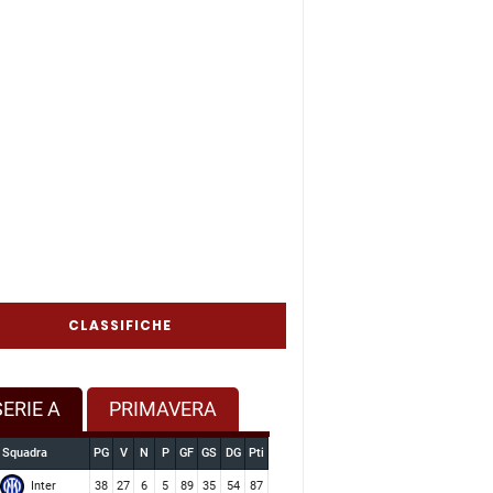
CLASSIFICHE
SERIE A
PRIMAVERA
Squadra
PG
V
N
P
GF
GS
DG
Pti
Inter
38
27
6
5
89
35
54
87