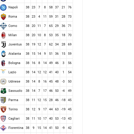
Napoli
38
23
7
8
58
37
21
76
Roma
38
23
4
11
59
31
28
73
Como
38
20
11
7
65
29
36
71
Milan
38
20
10
8
53
35
18
70
Juventus
38
19
12
7
62
34
28
69
Atalanta
38
15
14
9
51
36
15
59
Bologna
38
16
8
14
49
46
3
56
Lazio
38
14
12
12
41
40
1
54
Udinese
38
14
8
16
45
48
-3
50
Sassuolo
38
14
7
17
46
50
-4
49
Parma
38
11
12
15
28
46
-18
45
Torino
38
12
9
17
44
63
-19
45
Cagliari
38
11
10
17
40
53
-13
43
Fiorentina
38
9
15
14
41
50
-9
42