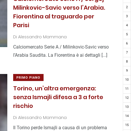
Milinkovic-Savic verso l’Arabia.
2
Fiorentina al traguardo per
3
Parisi
4
5
Di
Alessandro Mammana
6
Calciomercato Serie A / Milinkovic-Savic verso
7
l’Arabia Saudita. La Fiorentina è ai dettagli [...]
8
9
PRIMO PIANO
10
Torino, un’altra emergenza:
11
senza Ismajli difesa a 3 a forte
12
rischio
13
14
Di
Alessandro Mammana
15
Il Torino perde Ismajli a causa di un problema