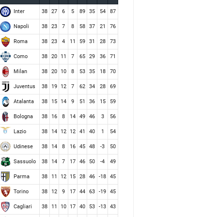
Inter
38
27
6
5
89
35
54
87
Napoli
38
23
7
8
58
37
21
76
Roma
38
23
4
11
59
31
28
73
Como
38
20
11
7
65
29
36
71
Milan
38
20
10
8
53
35
18
70
Juventus
38
19
12
7
62
34
28
69
Atalanta
38
15
14
9
51
36
15
59
Bologna
38
16
8
14
49
46
3
56
Lazio
38
14
12
12
41
40
1
54
Udinese
38
14
8
16
45
48
-3
50
Sassuolo
38
14
7
17
46
50
-4
49
Parma
38
11
12
15
28
46
-18
45
Torino
38
12
9
17
44
63
-19
45
Cagliari
38
11
10
17
40
53
-13
43