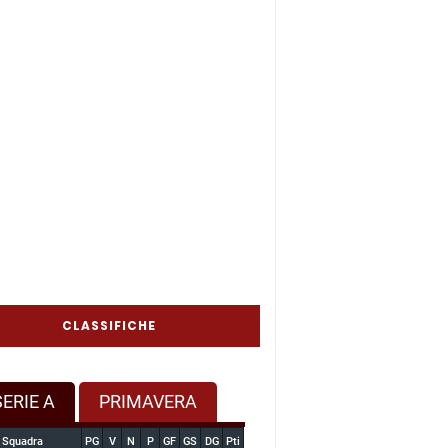
CLASSIFICHE
SERIE A
PRIMAVERA
Squadra
PG
V
N
P
GF
GS
DG
Pti