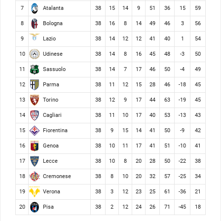
Atalanta
7
38
15
14
9
51
36
15
59
Bologna
8
38
16
8
14
49
46
3
56
Lazio
9
38
14
12
12
41
40
1
54
Udinese
10
38
14
8
16
45
48
-3
50
Sassuolo
11
38
14
7
17
46
50
-4
49
Parma
12
38
11
12
15
28
46
-18
45
Torino
13
38
12
9
17
44
63
-19
45
Cagliari
14
38
11
10
17
40
53
-13
43
Fiorentina
15
38
9
15
14
41
50
-9
42
Genoa
16
38
10
11
17
41
51
-10
41
Lecce
17
38
10
8
20
28
50
-22
38
Cremonese
18
38
8
10
20
32
57
-25
34
Verona
19
38
3
12
23
25
61
-36
21
Pisa
20
38
2
12
24
26
71
-45
18