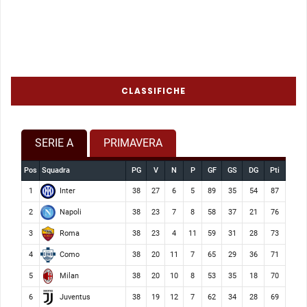
CLASSIFICHE
SERIE A
PRIMAVERA
Pos
Squadra
PG
V
N
P
GF
GS
DG
Pti
Inter
1
38
27
6
5
89
35
54
87
Napoli
2
38
23
7
8
58
37
21
76
Roma
3
38
23
4
11
59
31
28
73
Como
4
38
20
11
7
65
29
36
71
Milan
5
38
20
10
8
53
35
18
70
Juventus
6
38
19
12
7
62
34
28
69