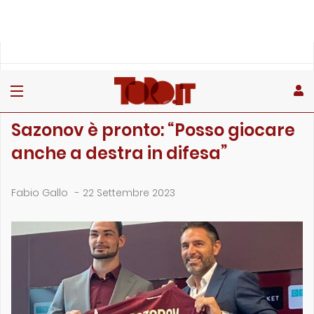
»
»
»
Home
Toro
Primo piano
Sazonov è pronto: “Posso giocare anche a destra in di…
PRIMO PIANO
Sazonov è pronto: “Posso giocare
anche a destra in difesa”
Fabio Gallo
-
22 Settembre 2023