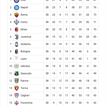
Inter
1
38
27
6
5
89
35
54
87
Napoli
2
38
23
7
8
58
37
21
76
Roma
3
38
23
4
11
59
31
28
73
Como
4
38
20
11
7
65
29
36
71
Milan
5
38
20
10
8
53
35
18
70
Juventus
6
38
19
12
7
62
34
28
69
Atalanta
7
38
15
14
9
51
36
15
59
Bologna
8
38
16
8
14
49
46
3
56
Lazio
9
38
14
12
12
41
40
1
54
Udinese
10
38
14
8
16
45
48
-3
50
Sassuolo
11
38
14
7
17
46
50
-4
49
Parma
12
38
11
12
15
28
46
-18
45
Torino
13
38
12
9
17
44
63
-19
45
Cagliari
14
38
11
10
17
40
53
-13
43
Fiorentina
15
38
9
15
14
41
50
-9
42