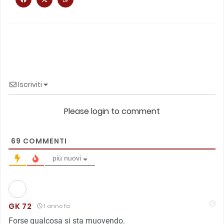
Iscriviti
Please login to comment
69
COMMENTI
più nuovi
GK 72
1 anno fa
Forse qualcosa si sta muovendo.