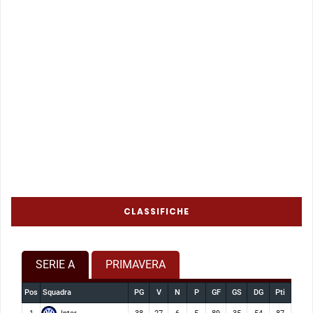
CLASSIFICHE
SERIE A
PRIMAVERA
Pos
Squadra
PG
V
N
P
GF
GS
DG
Pti