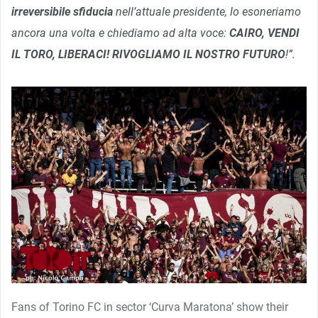
irreversibile sfiducia
nell’attuale presidente, lo esoneriamo
ancora una volta e chiediamo ad alta voce:
CAIRO, VENDI
IL TORO, LIBERACI! RIVOGLIAMO IL NOSTRO FUTURO
!”.
Fans of Torino FC in sector ‘Curva Maratona’ show their