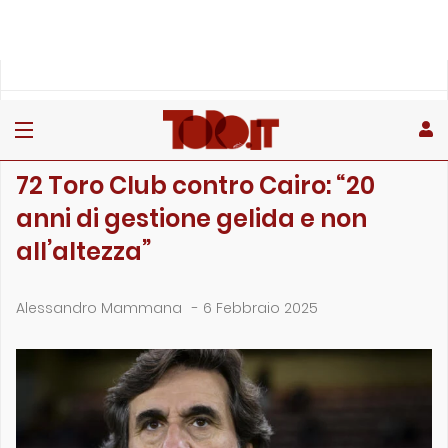
»
»
»
Home
Toro
Primo piano
72 Toro Club contro Cairo: “20 anni di gestione gelida…
PRIMO PIANO
72 Toro Club contro Cairo: “20
anni di gestione gelida e non
all’altezza”
Alessandro Mammana
-
6 Febbraio 2025