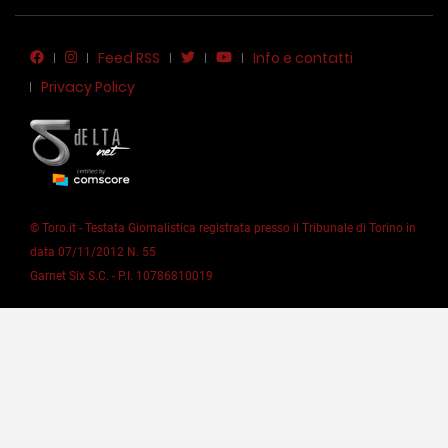
Feed RSS
Info e contatti
Privacy Policy
© Toro.it - Testata Giornalistica registrata presso il Tribunale di Torino in
data 07/11/2012 N. 55
Garnet Six S.C. - P.I. 10786810019