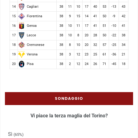
Cagliari
14
38
11
10
17
40
53
-13
43
Fiorentina
15
38
9
15
14
41
50
-9
42
Genoa
16
38
10
11
17
41
51
-10
41
Lecce
17
38
10
8
20
28
50
-22
38
Cremonese
18
38
8
10
20
32
57
-25
34
Verona
19
38
3
12
23
25
61
-36
21
Pisa
20
38
2
12
24
26
71
-45
18
SONDAGGIO
Vi piace la terza maglia del Torino?
Sì
(65%)