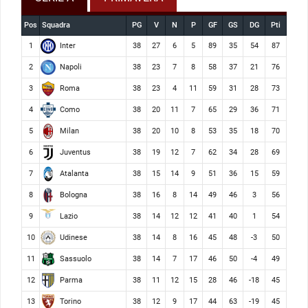
Pos
Squadra
PG
V
N
P
GF
GS
DG
Pti
Inter
1
38
27
6
5
89
35
54
87
Napoli
2
38
23
7
8
58
37
21
76
Roma
3
38
23
4
11
59
31
28
73
Como
4
38
20
11
7
65
29
36
71
Milan
5
38
20
10
8
53
35
18
70
Juventus
6
38
19
12
7
62
34
28
69
Atalanta
7
38
15
14
9
51
36
15
59
Bologna
8
38
16
8
14
49
46
3
56
Lazio
9
38
14
12
12
41
40
1
54
Udinese
10
38
14
8
16
45
48
-3
50
Sassuolo
11
38
14
7
17
46
50
-4
49
Parma
12
38
11
12
15
28
46
-18
45
Torino
13
38
12
9
17
44
63
-19
45